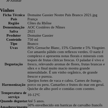
Assinar
Vinhos
Ficha Técnica
Domaine Gassier Nostre Païs Branco 2021.jpg
País
França
Região
Côtes du Rhône
Denominação
AOC Costières de Nîmes
Safra
2021
Produtor
Domaine Gassier
Conteúdo
750 ml
Tipo
Branco
Uvas
80% Grenache Blanc, 15% Clairette e 5% Viognier.
Cor amarelo pálido com reflexos verdes. O nariz é
complexo e apresenta notas florais e minerais com
toques de frutas cítricas frescas. O paladar é vivo e
Degustação
fresco, relevando aromas de flores, frutas brancas e
sílex e o final muito macio mostra grande
mineralidade. É um vinho orgânico, de grande
frescor e pureza.
Queijos fortes de vaca e cabra. Carnes de frango,
Harmonização
porco ou peru. Camarões e frutos do mar em geral.
Quiche de alho poró e comidas com coentro.
Temperatura de
10-12ºC
serviço
Quando degustar
Até 5 anos.
50% envelhecido em barricas de carvalho francês
Amadurecimento