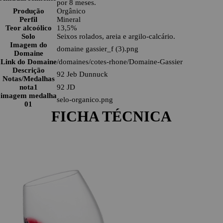
por 8 meses.
Produção
Orgânico
Perfil
Mineral
Teor alcoólico
13,5%
Solo
Seixos rolados, areia e argilo-calcário.
Imagem do
domaine gassier_f (3).png
Domaine
Link do Domaine
/domaines/cotes-rhone/Domaine-Gassier
Descrição
92 Jeb Dunnuck
Notas/Medalhas
nota1
92 JD
imagem medalha
selo-organico.png
01
FICHA TÉCNICA