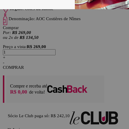
País:
França
Região:
Côtes du Rhône
Denominação:
AOC Costières de Nîmes
Comprar
Por:
R$ 269,00
ou
2
x
de
R$ 134,50
Preço a vista:
R$ 269,00
+
-
COMPRAR
Compre e receba até
R$ 0,00
de volta!
Sócio Le Club paga só:
R$ 242,10