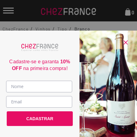
0
ChezFrance
Vinhos
Tipo
Branco
Cadastre-se e garanta
10%
OFF
na primeira compra!
Domaine de Saint Ser Cuvée Tradition
Vinhos >
Branco 2022
País / Região >
2125
CADASTRAR
Le Club >
País:
França
Promoções >