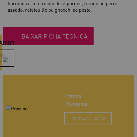
harmonize com risoto de aspargos, frango ou peixe
assado, ratatouille ou gnocchi ao pesto.
BAIXAR FICHA TÉCNICA
Bunan
 O
E
França
Provence
CONHEÇA A REGIÃO