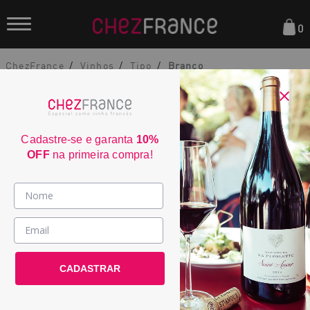
0
ChezFrance
Vinhos
Tipo
Branco
Cadastre-se e garanta
10%
OFF
na primeira compra!
Domaine Bunan Moulin des Costes
Branco 2024
Vinhos >
2259
País / Região >
CADASTRAR
Le Club >
País:
França
Promoções >
Região:
Provence