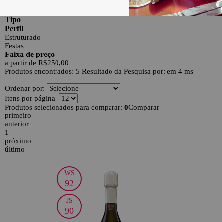
Região
Champagne
Tipo
Perfil
Estruturado
Festas
Faixa de preço
a partir de R$250,00
Produtos encontrados:
5
Resultado da Pesquisa por:
em
4 ms
Ordenar por:
Itens por página:
Produtos selecionados para comparar:
0
Comparar
primeiro
anterior
1
próximo
último
WS
30
92
JS
90