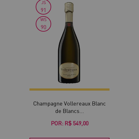
JS
91
WS
90
Champagne Vollereaux Blanc
de Blancs...
POR:
R$ 549,00