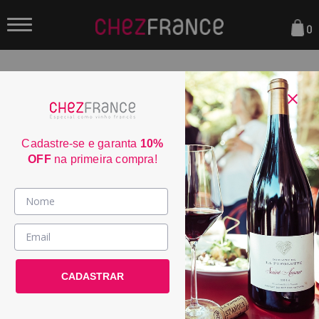
0
FILTRAR
ORDENAR POR:
Cadastre-se e garanta
10%
OFF
na primeira compra!
WS
30
92
Vinhos >
JS
País / Região >
90
CADASTRAR
Le Club >
Promoções >