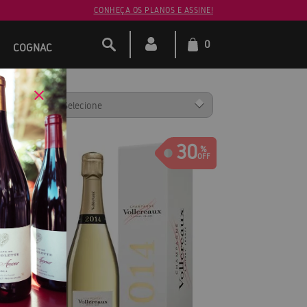
CONHEÇA OS PLANOS E ASSINE!
0
COGNAC
ENAR POR:
30