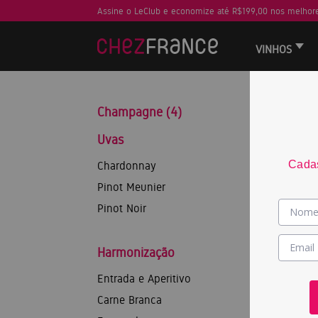
Assine o LeClub e economize até R$199,00 nos melhore
VINHOS
Champagne (4)
Uvas
WS
Cadas
Chardonnay
92
Pinot Meunier
JS
Pinot Noir
90
Harmonização
Entrada e Aperitivo
Carne Branca