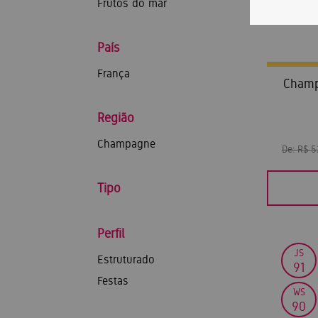
Frutos do mar
País
França
Champ
Região
Champagne
De:
R$ 
Tipo
Perfil
JS
Estruturado
91
Festas
WS
90