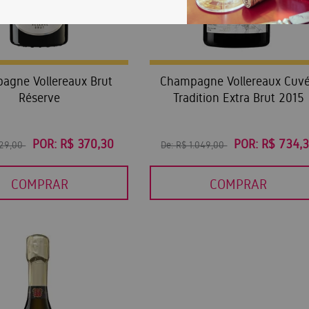
agne Vollereaux Brut
Champagne Vollereaux Cuv
Réserve
Tradition Extra Brut 2015
POR:
R$ 370,30
POR:
R$ 734,
529,00
De:
R$ 1.049,00
COMPRAR
COMPRAR