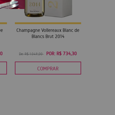
ée
Champagne Vollereaux Blanc de
Blancs Brut 2014
30
POR:
R$ 734,30
De:
R$ 1.049,00
COMPRAR