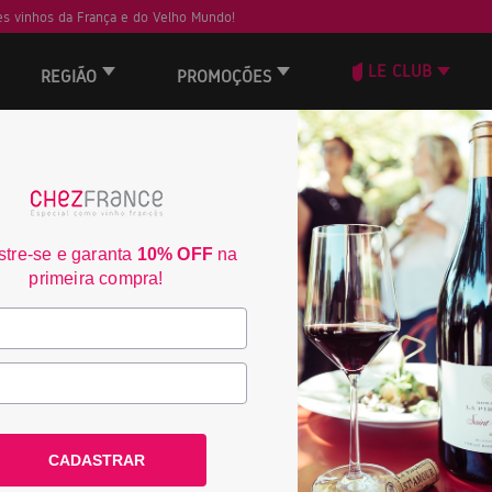
s vinhos da França e do Velho Mundo!
LE CLUB
REGIÃO
PROMOÇÕES
ORD
30
30
tre-se e garanta
10% OFF
na
primeira compra!
CADASTRAR