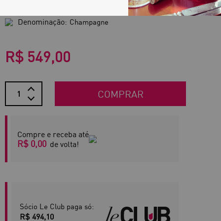
Região:
Champagne
Denominação:
Champagne
R$ 549,00
COMPRAR
Compre e receba até
R$ 0,00
de volta!
Sócio Le Club paga só:
R$ 494,10