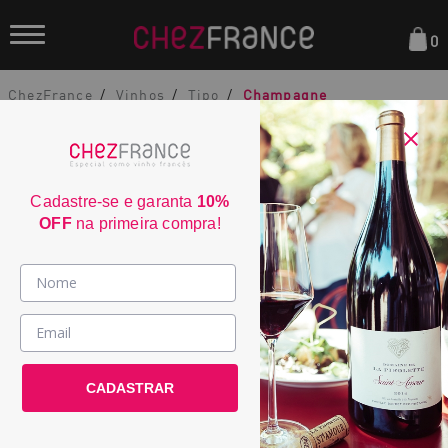
0
ChezFrance
Vinhos
Tipo
Champagne
91
Cadastre-se e garanta
10%
JS
OFF
na primeira compra!
90
Champagne Vollereaux Blanc de Blancs
Vinhos >
WS
Brut
País / Região >
2349
CADASTRAR
Le Club >
País:
França
Promoções >