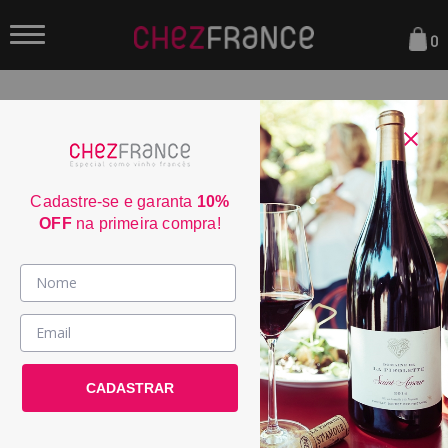
0
FILTRAR
ORDENAR POR:
Cadastre-se e garanta
10%
OFF
na primeira compra!
WS
30
92
Vinhos >
JS
País / Região >
90
CADASTRAR
Le Club >
Promoções >