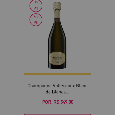
JS
91
WS
90
Champagne Vollereaux Blanc
de Blancs...
POR:
R$ 549,00