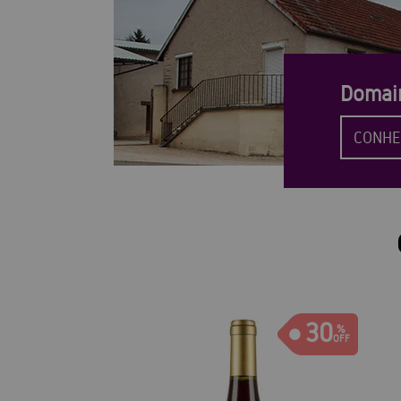
Domai
CONHE
30
30