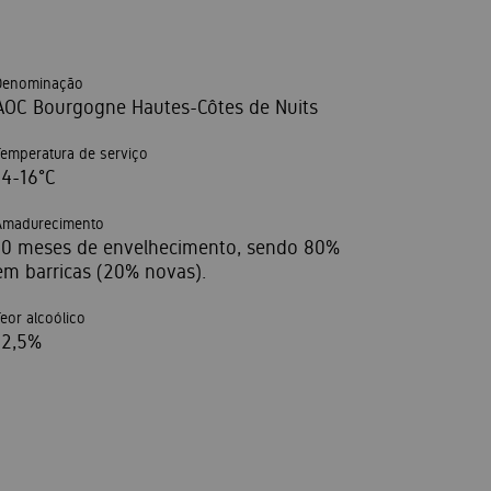
Denominação
AOC Bourgogne Hautes-Côtes de Nuits
Temperatura de serviço
14-16°C
Amadurecimento
10 meses de envelhecimento, sendo 80%
em barricas (20% novas).
Teor alcoólico
12,5%