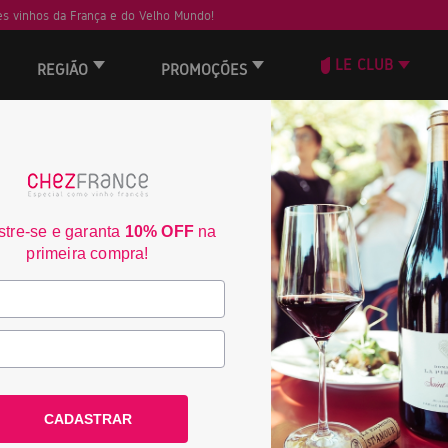
s vinhos da França e do Velho Mundo!
LE CLUB
REGIÃO
PROMOÇÕES
Domaine Glantenet H
2362
tre-se e garanta
10% OFF
na
primeira compra!
País:
França
Região:
Bourgogne
Denominação:
AOC Bourgog
CADASTRAR
R$ 359,00
(40% OFF)