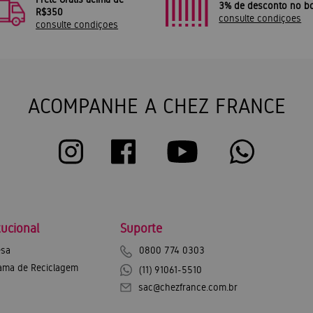
3% de desconto no bo
R$350
consulte condiçoes
consulte condiçoes
ACOMPANHE A CHEZ FRANCE
tucional
Suporte
sa
0800 774 0303
ama de Reciclagem
(11) 91061-5510
sac@chezfrance.com.br