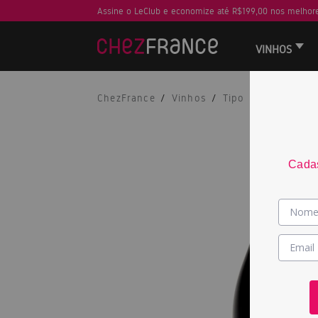
Assine o LeClub e economize até R$199,00 nos melhore
VINHOS
ChezFrance
Vinhos
Tipo
Tinto
Cadas