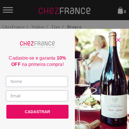
0
ChezFrance
Vinhos
Tipo
Branco
Cadastre-se e garanta
10%
OFF
na primeira compra!
Cinco Forais Arinto Alentejo 2021
Vinhos >
1820
País / Região >
País:
Portugal
Le Club >
CADASTRAR
Região:
Alentejo
Promoções >