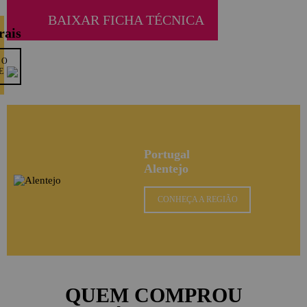
BAIXAR FICHA TÉCNICA
rais
 O
E
Portugal
Alentejo
CONHEÇA A REGIÃO
QUEM COMPROU