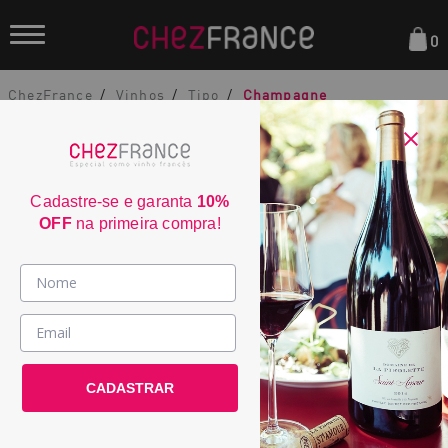
0
ChezFrance
Vinhos
Tipo
Champagne
Cadastre-se e garanta
10%
OFF
na primeira compra!
Champagne Vollereaux Cuvée
Vinhos >
Marguerite Brut 2015
País / Região >
2346
CADASTRAR
Le Club >
País:
França
Promoções >