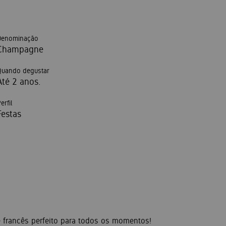
Denominação
Champagne
Quando degustar
Até 2 anos.
erfil
Festas
francês perfeito para todos os momentos!