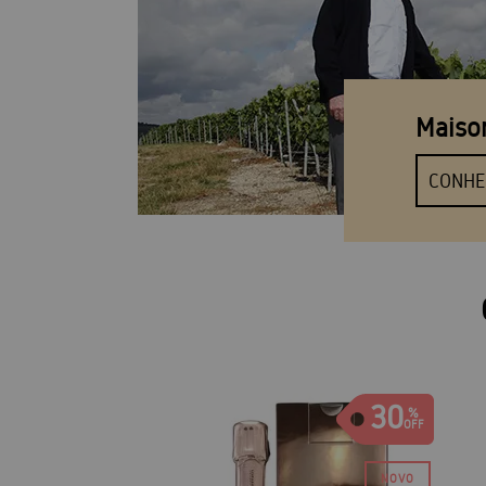
Maiso
CONHE
30
30