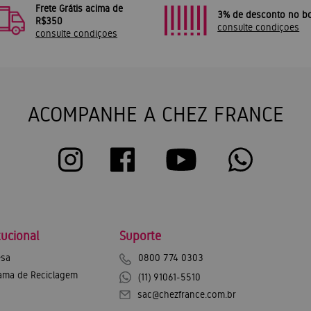
Frete Grátis acima de
3% de desconto no bo
R$350
consulte condiçoes
consulte condiçoes
ACOMPANHE A CHEZ FRANCE
tucional
Suporte
sa
0800 774 0303
ama de Reciclagem
(11) 91061-5510
sac@chezfrance.com.br