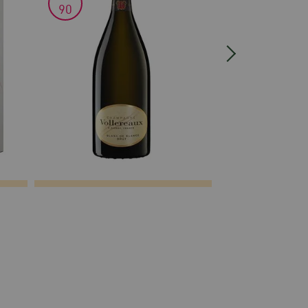
90
90