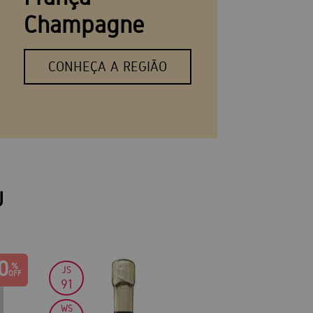
Champagne
CONHEÇA A REGIÃO
U
0
JS
WS
91
92
WS
JS