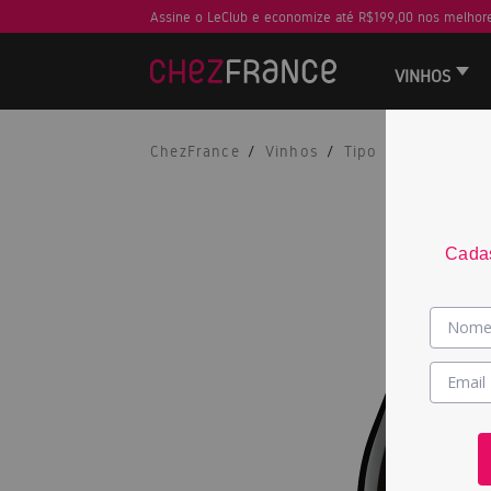
Assine o LeClub e economize até R$199,00 nos melhore
VINHOS
ChezFrance
Vinhos
Tipo
Champagn
Cadas