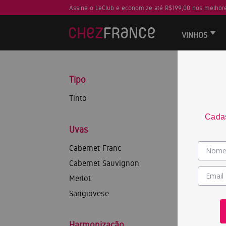
Assine o LeClub e economize até R$199,00 nos melhore
VINHOS
Tipo
Tinto
Cadas
Uvas
Cabernet Franc
Cabernet Sauvignon
Merlot
Sangiovese
Harmonização