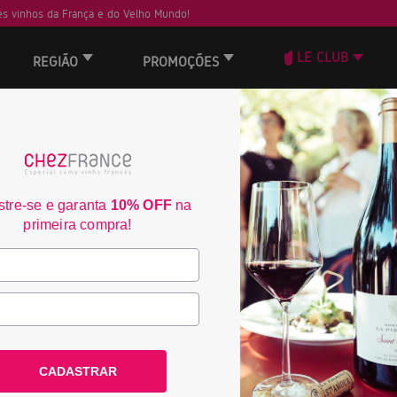
s vinhos da França e do Velho Mundo!
LE CLUB
REGIÃO
PROMOÇÕES
ORD
JS
tre-se e garanta
10% OFF
na
93
primeira compra!
CADASTRAR