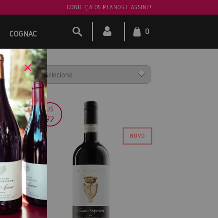
CONHEÇA OS PLANOS E ASSINE!
0
COGNAC
ENAR POR:
JS
92