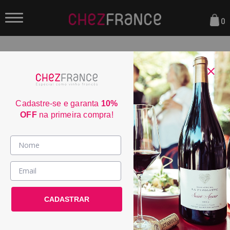
0
FILTRAR
ORDENAR POR:
Cadastre-se e garanta
10%
OFF
na primeira compra!
Vinhos >
País / Região >
CADASTRAR
Le Club >
Promoções >