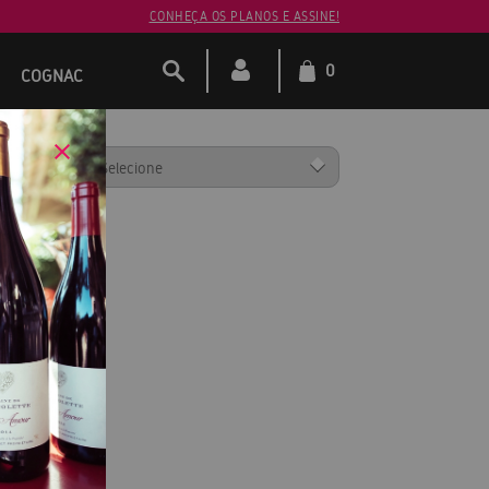
CONHEÇA OS PLANOS E ASSINE!
0
COGNAC
ENAR POR:
23