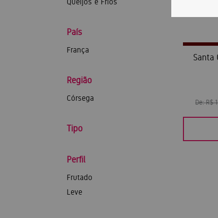
Queijos e Frios
País
França
Santa 
Região
Córsega
De:
R$ 
Tipo
Perfil
Frutado
Leve