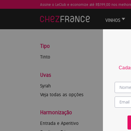
Assine o LeClub e economize até R$199,00 nos melhore
VINHOS
Tipo
Tinto
Cadas
Uvas
Syrah
Veja todas as opções
Harmonização
Entrada e Aperitivo