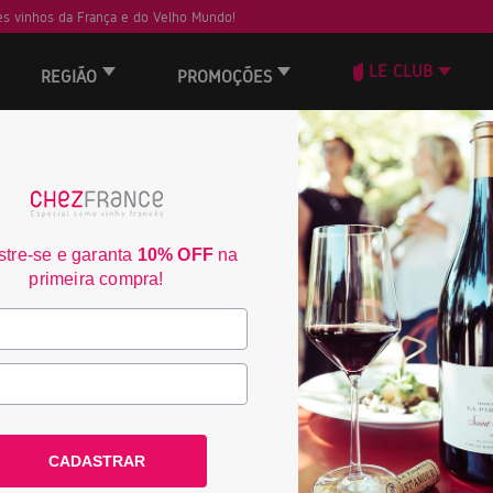
s vinhos da França e do Velho Mundo!
LE CLUB
REGIÃO
PROMOÇÕES
ORD
40
tre-se e garanta
10% OFF
na
primeira compra!
Casa Nova Isula d’Amore 20
PRODUTO ESGOTADO
CADASTRAR