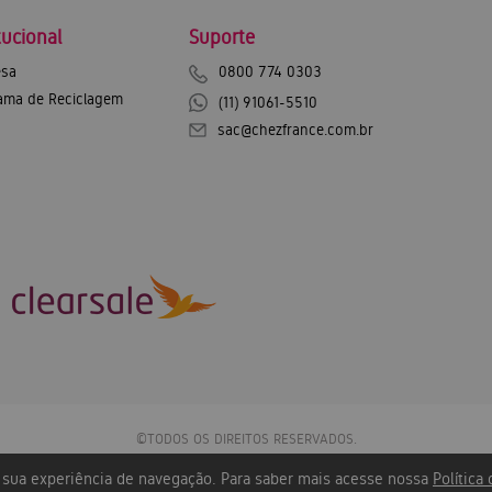
tucional
Suporte
sa
0800 774 0303
ama de Reciclagem
(11) 91061-5510
sac@chezfrance.com.br
©TODOS OS DIREITOS RESERVADOS.
Chez France Exportação e Importação SA - CNPJ: 12.744.600/0001-43
r sua experiência de navegação. Para saber mais acesse nossa
Política