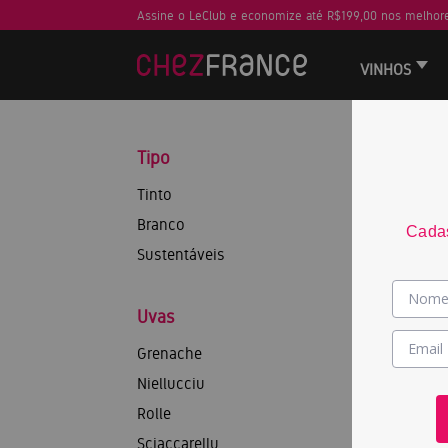
Assine o LeClub e economize até R$199,00 nos melhore
VINHOS
Tipo
Tinto
Branco
Cadas
Sustentáveis
Uvas
Grenache
Niellucciu
Rolle
Sciaccarellu