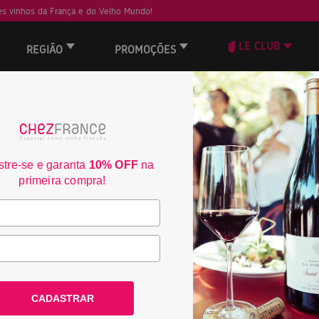
s vinhos da França e do Velho Mundo!
LE CLUB
REGIÃO
PROMOÇÕES
ORD
30
tre-se e garanta
10% OFF
na
primeira compra!
CADASTRAR