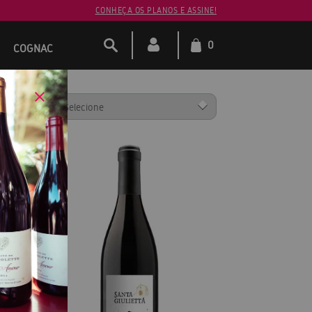
CONHEÇA OS PLANOS E ASSINE!
0
COGNAC
ENAR POR:
40