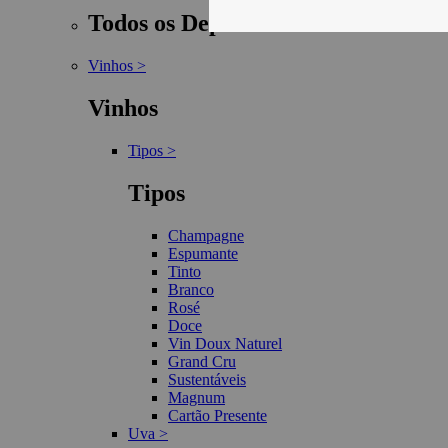
Todos os Departamentos
Vinhos >
Vinhos
Tipos >
Tipos
Champagne
Espumante
Tinto
Branco
Rosé
Doce
Vin Doux Naturel
Grand Cru
Sustentáveis
Magnum
Cartão Presente
Uva >