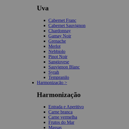
Uva
Cabernet Franc
Cabernet Sauvignon
Chardonnay
Gamay Noir
Grenache
Merlot
Nebbiolo
Pinot Noir
Sangiovese
Sauvignon Blanc
Syrah
Tempranilo
Harmonização >
Harmonização
Entrada e Aperitivo
Carne branca
Carne vermelha
Frutos do Mar
Massas