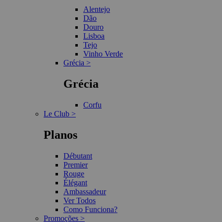
Alentejo
Dão
Douro
Lisboa
Tejo
Vinho Verde
Grécia >
Grécia
Corfu
Le Club >
Planos
Débutant
Premier
Rouge
Élégant
Ambassadeur
Ver Todos
Como Funciona?
Promoções >