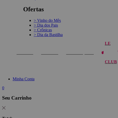
Ofertas
> Vinho do Mês
> Dia dos Pais
> Crônicas
> Dia da Bastilha
LE
VINHOS
REGIÃO
PROMOÇÕES
CLUB
Minha Conta
0
Seu Carrinho