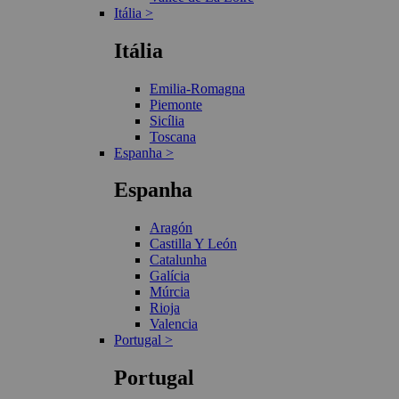
Itália >
Itália
Emilia-Romagna
Piemonte
Sicília
Toscana
Espanha >
Espanha
Aragón
Castilla Y León
Catalunha
Galícia
Múrcia
Rioja
Valencia
Portugal >
Portugal