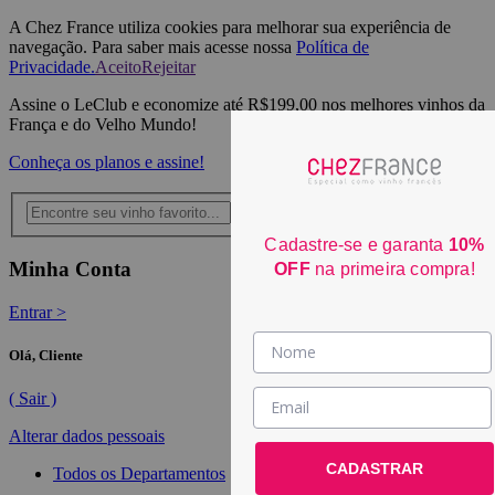
A Chez France utiliza cookies para melhorar sua experiência de
navegação. Para saber mais acesse nossa
Política de
Privacidade.
Aceito
Rejeitar
Assine o LeClub e economize até R$199,00 nos melhores vinhos da
França e do Velho Mundo!
Conheça os planos e assine!
Cadastre-se e garanta
10%
Minha Conta
OFF
na primeira compra!
Entrar >
Olá,
Cliente
( Sair )
Alterar dados pessoais
CADASTRAR
Todos os Departamentos