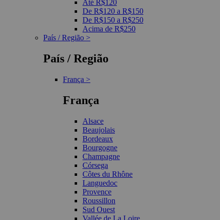
Até R$120
De R$120 a R$150
De R$150 a R$250
Acima de R$250
País / Região >
País / Região
França >
França
Alsace
Beaujolais
Bordeaux
Bourgogne
Champagne
Córsega
Côtes du Rhône
Languedoc
Provence
Roussillon
Sud Ouest
Vallée de La Loire