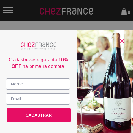
0
FILTRAR
ORDENAR POR:
Cadastre-se e garanta
10%
OFF
na primeira compra!
DEC
90
Vinhos >
País / Região >
CADASTRAR
Le Club >
Promoções >