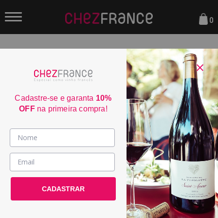
0
FILTRAR
ORDENAR POR:
Cadastre-se e garanta
10%
OFF
na primeira compra!
Vinhos >
País / Região >
CADASTRAR
Le Club >
Promoções >