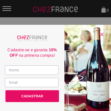
0
FILTRAR
ORDENAR POR:
Cadastre-se e garanta
10%
OFF
na primeira compra!
Vinhos >
País / Região >
Domaine Avi Christophe Buzet
CADASTRAR
2021
Le Club >
POR:
R$ 229,00
Promoções >