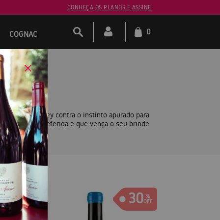
CONHEÇA OS PLANOS E ASSINE!
0
COGNAC
hilippe Ormancey contra o instinto apurado para
 a sua caixa preferida e que vença o seu brinde
0
30