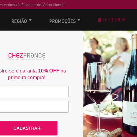
s vinhos da França e do Velho Mundo!
LE CLUB
REGIÃO
PROMOÇÕES
— DUELO DE TITÃS —
Eduardo vs. Philippe
tre-se e garanta
10% OFF
na
vez pelo trono da adega: o rigor técnico e o amor pelos clássicos do P
anti. Neste duelo de gigantes, o voto mais importante é o seu! Garanta
primeira compra!
favorito!
4
CADASTRAR