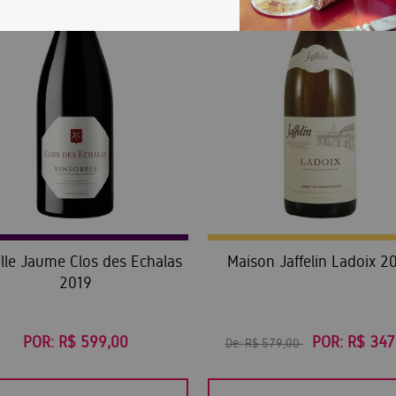
lle Jaume Clos des Echalas
Maison Jaffelin Ladoix 2
2019
POR:
R$ 599,00
POR:
R$ 347
De:
R$ 579,00