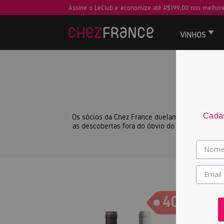
Assine o LeClub e economize até R$199,00 nos melhore
VINHOS
Cadas
Os sócios da Chez France duelam pela primeira 
as descobertas fora do óbvio do Eduardo Cavalc
40