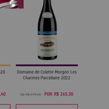
020
Domaine de Colette Morgon Les
Charmes Parcellaire 2022
,40
POR:
R$ 265,30
De:
R$ 379,00