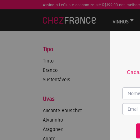
Assine o LeClub e economize até R$199,00 nos melhore
VINHOS
Tipo
Tinto
Branco
Cadas
Sustentáveis
Uvas
Alicante Bouschet
Alvarinho
Aragonez
Arinto