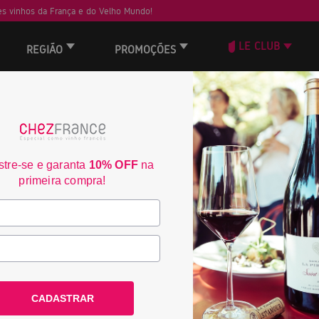
s vinhos da França e do Velho Mundo!
LE CLUB
REGIÃO
PROMOÇÕES
ORD
tre-se e garanta
10% OFF
na
primeira compra!
CADASTRAR