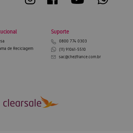
tucional
Suporte
sa
0800 774 0303
ama de Reciclagem
(11) 91061-5510
sac@chezfrance.com.br