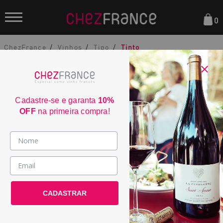
0
ChezFrance
Vinhos
Tipo
Tinto
Cadastre-se e garanta
10%
OFF
na primeira compra!
Cinco Forais Colheita Selecionada
Alentejo 2020
Vinhos >
2200
País / Região >
CADASTRAR
Le Club >
País:
Portugal
Promoções >
Região:
Alentejo