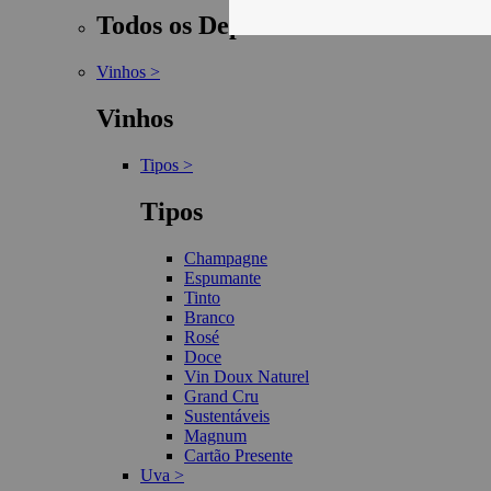
Todos os Departamentos
Vinhos >
Vinhos
Tipos >
Tipos
Champagne
Espumante
Tinto
Branco
Rosé
Doce
Vin Doux Naturel
Grand Cru
Sustentáveis
Magnum
Cartão Presente
Uva >