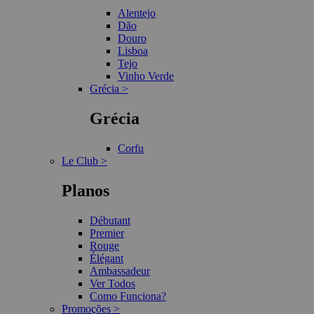
Alentejo
Dão
Douro
Lisboa
Tejo
Vinho Verde
Grécia >
Grécia
Corfu
Le Club >
Planos
Débutant
Premier
Rouge
Élégant
Ambassadeur
Ver Todos
Como Funciona?
Promoções >