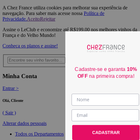
A Chez France utiliza cookies para melhorar sua experiência de
navegação. Para saber mais acesse nossa
Política de
Privacidade.
Aceito
Rejeitar
Assine o LeClub e economize até R$199,00 nos melhores vinhos da
França e do Velho Mundo!
Conheça os planos e assine!
Cadastre-se e garanta
10%
Minha Conta
OFF
na primeira compra!
Entrar >
Olá,
Cliente
( Sair )
Alterar dados pessoais
CADASTRAR
Todos os Departamentos