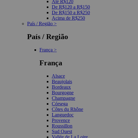
Até R$120
De R$120 a R$150
De R$150 a R$250
Acima de R$250
País / Região >
País / Região
França >
França
Alsace
Beaujolais
Bordeaux
Bourgogne
Champagne
Córsega
Côtes du Rhône
Languedoc
Provence
Roussillon
Sud Ouest
Vallée de La Loire