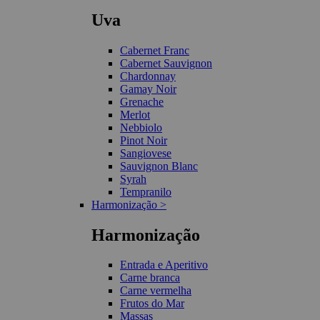
Uva
Cabernet Franc
Cabernet Sauvignon
Chardonnay
Gamay Noir
Grenache
Merlot
Nebbiolo
Pinot Noir
Sangiovese
Sauvignon Blanc
Syrah
Tempranilo
Harmonização >
Harmonização
Entrada e Aperitivo
Carne branca
Carne vermelha
Frutos do Mar
Massas