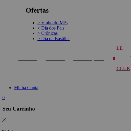
Ofertas
> Vinho do Mês
> Dia dos Pais
> Crônicas
> Dia da Bastilha
LE
VINHOS
REGIÃO
PROMOÇÕES
CLUB
Minha Conta
0
Seu Carrinho