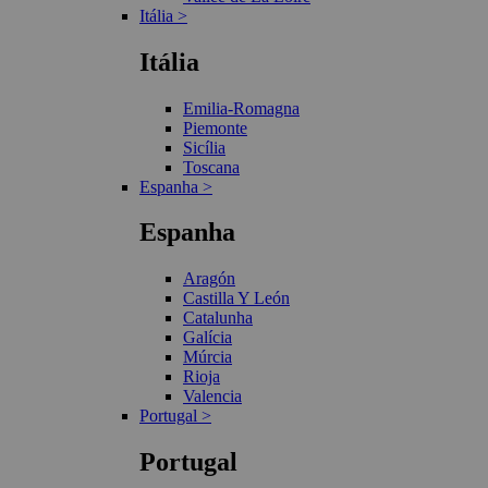
Itália >
Itália
Emilia-Romagna
Piemonte
Sicília
Toscana
Espanha >
Espanha
Aragón
Castilla Y León
Catalunha
Galícia
Múrcia
Rioja
Valencia
Portugal >
Portugal