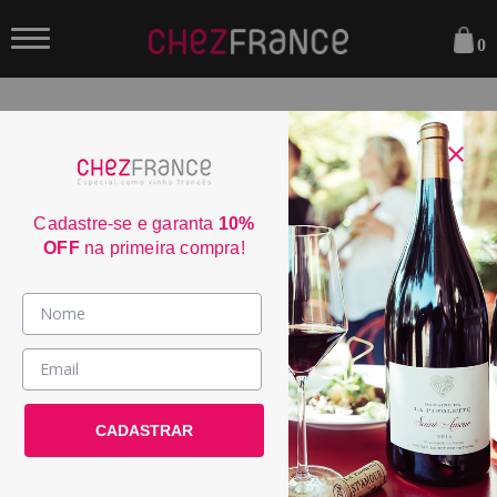
0
FILTRAR
ORDENAR POR:
Cadastre-se e garanta
10%
OFF
na primeira compra!
Vinhos >
Vignerons Propriétés Associés
País / Região >
Mazeran...
Le Club >
CADASTRAR
POR:
R$ 199,00
Promoções >