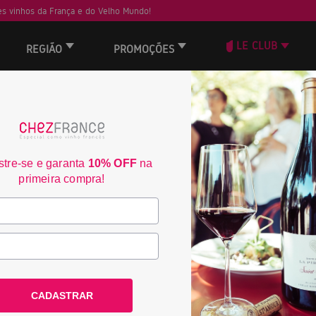
s vinhos da França e do Velho Mundo!
LE CLUB
REGIÃO
PROMOÇÕES
ORD
tre-se e garanta
10% OFF
na
primeira compra!
CADASTRAR