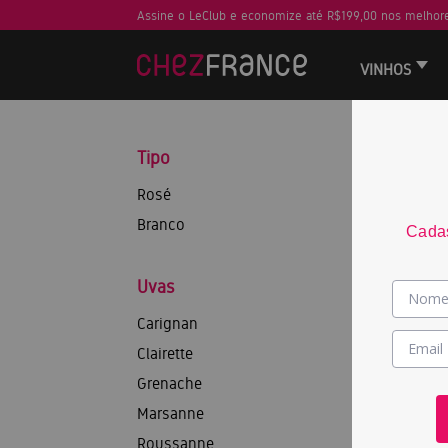
Assine o LeClub e economize até R$199,00 nos melhore
VINHOS
Tipo
Rosé
Branco
Cadas
Uvas
Carignan
Clairette
Grenache
Marsanne
Roussanne