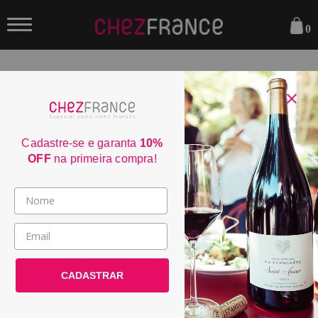
0
FILTRAR
ORDENAR POR:
Cadastre-se e garanta
10%
OFF
na primeira compra!
Vinhos >
País / Região >
Domaine de Panéry La Garuste
Rosé 2023
Le Club >
CADASTRAR
POR:
R$ 279,00
Promoções >