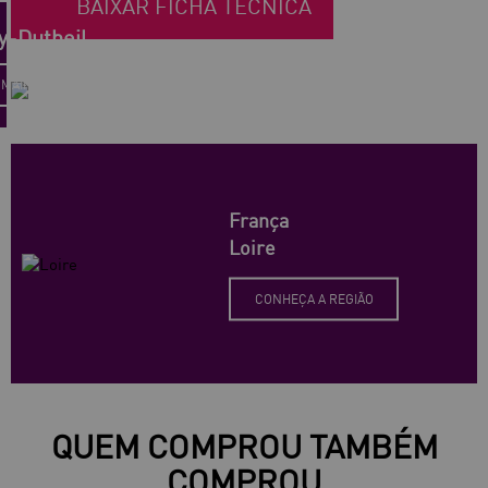
BAIXAR FICHA TÉCNICA
y-Dutheil
OMAINE
França
Loire
CONHEÇA A REGIÃO
QUEM COMPROU TAMBÉM
COMPROU