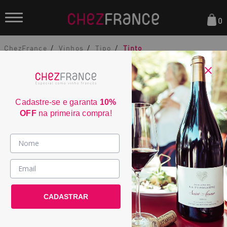
0
ChezFrance
Vinhos
Tipo
Tinto
Cadastre-se e garanta
10%
OFF
na primeira compra!
Domaine Couly-Dutheil Les Gravières
Chinon 2023
Vinhos >
2175
País / Região >
CADASTRAR
Le Club >
País:
França
Promoções >
Região:
Vallée de la Loire