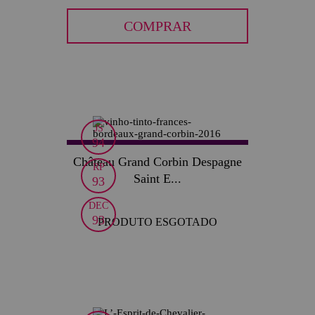
COMPRAR
JS
94
Château Grand Corbin Despagne
RP
Saint E...
93
DEC
93
PRODUTO ESGOTADO