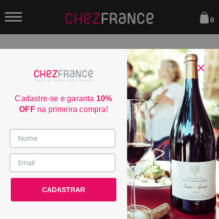
0
— DIA DOS PAIS —
PARA QUEM ENSINOU OS
MELHORES VALORES
Cadastre-se e garanta
10%
OFF
na primeira compra!
Bordeaux, Châteauneuf-du-Pape, Borgonha e Provence:
uma seleção especial com alguns dos mais prestigiados terroirs da
França para celebrar grandes histórias e momentos inesquecíveis.
Garanta seus rótulos com 30% na compra unitária ou 40% na
compra das caixas.
Vinhos >
País / Região >
Le Club >
CADASTRAR
Promoções >