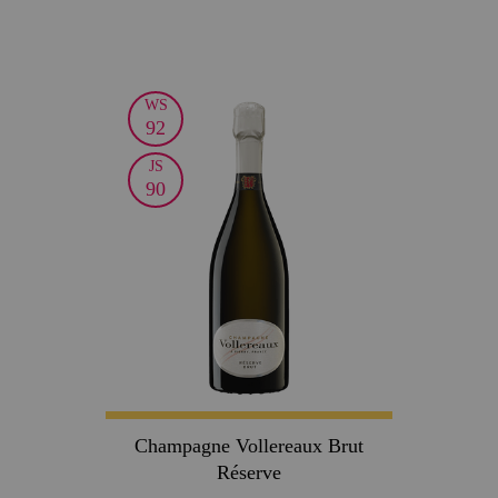
WS
30
92
JS
90
Champagne Vollereaux Brut
Réserve