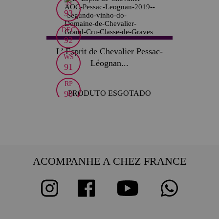
JS
93
DEC
92
L’ Esprit de Chevalier Pessac-
WS
Léognan...
91
RP
PRODUTO ESGOTADO
90
VI
89
ACOMPANHE A CHEZ FRANCE