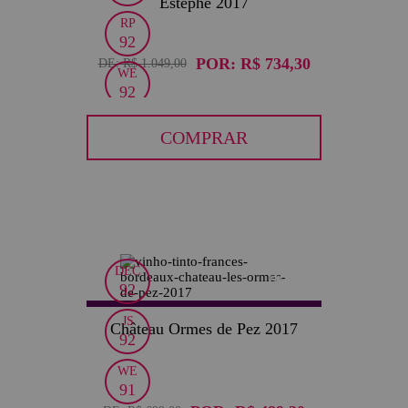
Estèphe 2017
RP
92
POR:
R$ 734,30
DE:
R$ 1.049,00
WE
92
COMPRAR
DEC
30
92
JS
Château Ormes de Pez 2017
92
WE
91