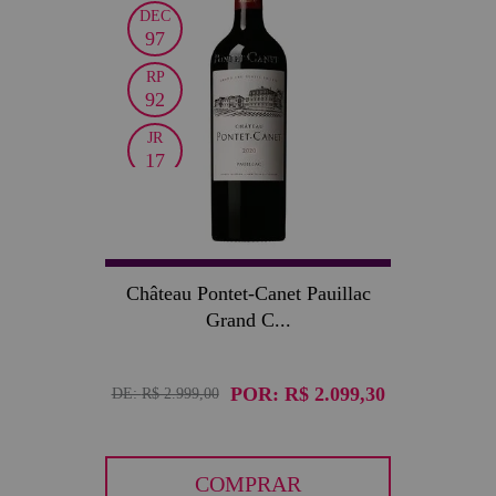
DEC
97
RP
92
JR
17
Château Pontet-Canet Pauillac
Grand C...
POR:
R$ 2.099,30
DE:
R$ 2.999,00
COMPRAR