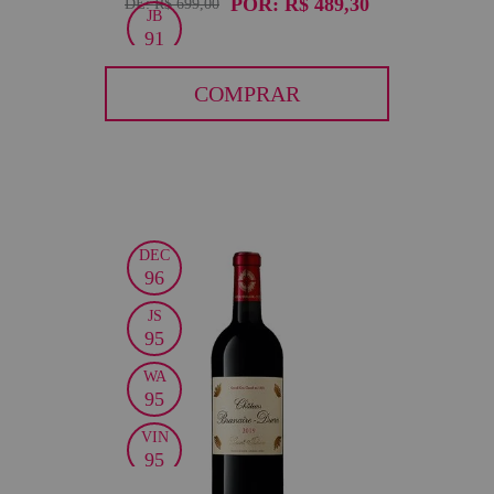
POR:
R$ 489,30
DE:
R$ 699,00
JB
91
VN
COMPRAR
90
DEC
30
96
JS
95
WA
95
VIN
95