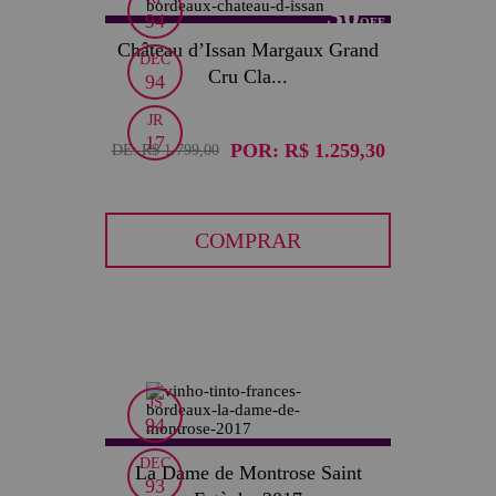
30
94
Château d’Issan Margaux Grand
DEC
Cru Cla...
94
JR
17
POR:
R$ 1.259,30
DE:
R$ 1.799,00
COMPRAR
JS
30
94
DEC
La Dame de Montrose Saint
93