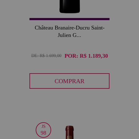
WS
94
Château Branaire-Ducru Saint-
Julien G...
POR:
R$ 1.189,30
DE:
R$ 1.699,00
COMPRAR
JS
30
98