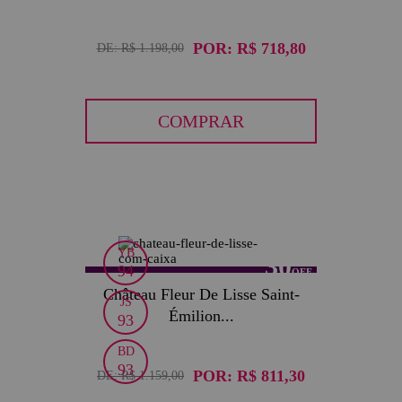
POR:
R$ 718,80
DE:
R$ 1.198,00
COMPRAR
YB
30
94
Château Fleur De Lisse Saint-
JS
Émilion...
93
BD
93
POR:
R$ 811,30
DE:
R$ 1.159,00