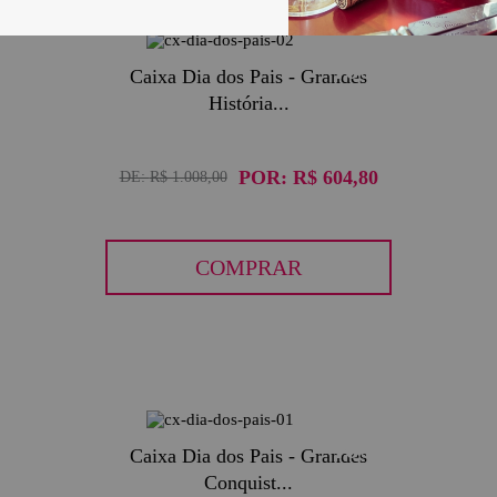
40
Caixa Dia dos Pais - Grandes
História...
POR:
R$ 604,80
DE:
R$ 1.008,00
COMPRAR
40
Caixa Dia dos Pais - Grandes
Conquist...