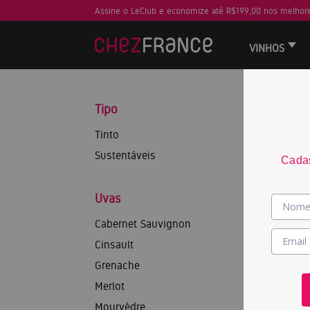
Assine o LeClub e economize até R$199,00 nos melhore
VINHOS
Tipo
Tinto
Sustentáveis
Cadas
Uvas
Cabernet Sauvignon
Cinsault
Grenache
Merlot
Mourvèdre