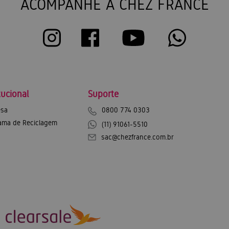
ACOMPANHE A CHEZ FRANCE
tucional
Suporte
sa
0800 774 0303
ama de Reciclagem
(11) 91061-5510
sac@chezfrance.com.br