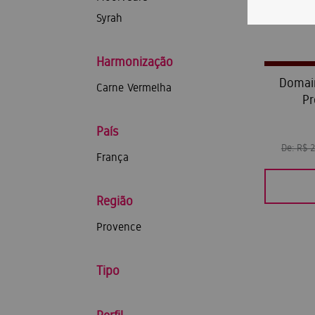
Syrah
Harmonização
Domain
Carne Vermelha
Pr
País
De:
R$ 
França
Região
Provence
Tipo