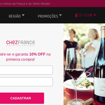
s vinhos da França e do Velho Mundo!
LE CLUB
REGIÃO
PROMOÇÕES
ORD
60
30
tre-se e garanta
10% OFF
na
primeira compra!
CADASTRAR