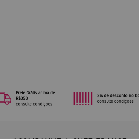
Frete Grátis acima de
3% de desconto no bo
R$350
consulte condiçoes
consulte condiçoes