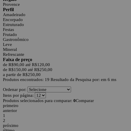
Provence
Perfil
Amadeirado
Encorpado
Estruturado
Festas
Frutado
Gastronômico
Leve
Mineral
Refrescante
Faixa de preço
de R$90,00 até R$120,00
de R$150,00 até R$250,00
a partir de R$250,00
Produtos encontrados:
19
Resultado da Pesquisa por:
em
6 ms
Ordenar por:
Itens por página:
Produtos selecionados para comparar:
0
Comparar
primeiro
anterior
1
2
próximo
último