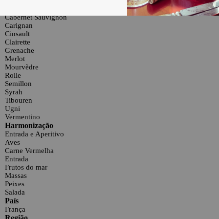
Uvas
Cabernet Sauvignon
Carignan
Cinsault
Clairette
Grenache
Merlot
Mourvèdre
Rolle
Semillon
Syrah
Tibouren
Ugni
Vermentino
Harmonização
Entrada e Aperitivo
Aves
Carne Vermelha
Entrada
Frutos do mar
Massas
Peixes
Salada
País
França
Região