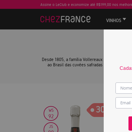
Assine o LeClub e economize até R$199,00 nos melhore
VINHOS
— LA
Desde 1805, a família Vollereaux cultiva Champ
ao Brasil das cuvées safradas Vollereaux Cuv
Cadas
30
WS
92
JS