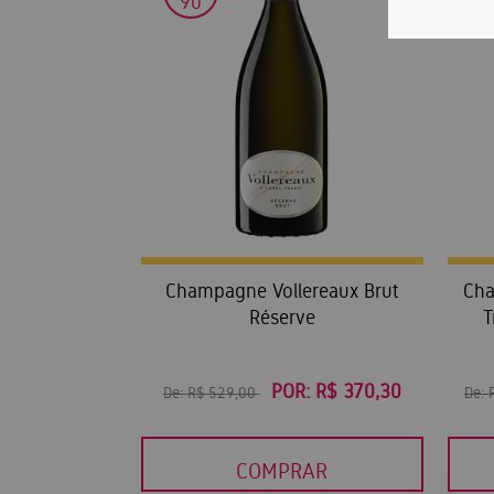
90
Champagne Vollereaux Brut
Cha
Réserve
T
POR:
R$ 370,30
De:
R$ 529,00
De:
COMPRAR