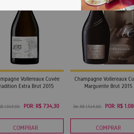
mpagne Vollereaux Cuvée
Champagne Vollereaux C
radition Extra Brut 2015
Marguerite Brut 2015
POR:
R$ 734,30
POR:
R$ 1.0
R$ 1.049,00
De:
R$ 1.549,00
COMPRAR
COMPRAR