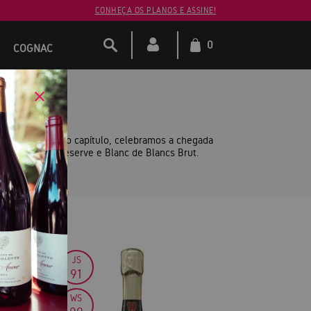
CONHEÇA OS PLANOS E ASSINE!
0
COGNAC
AUX —
arne. Neste novo capítulo, celebramos a chegada
lássicos Brut Réserve e Blanc de Blancs Brut.
0
JS
91
WS