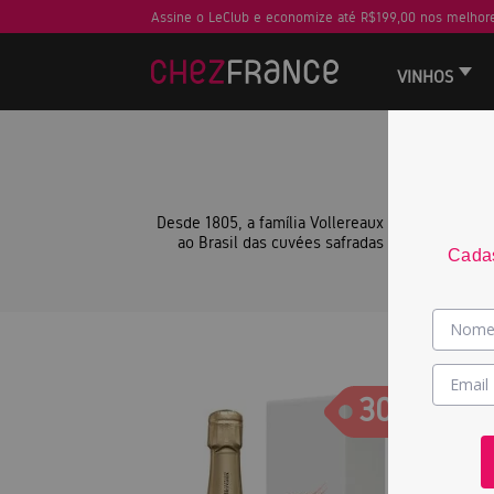
Assine o LeClub e economize até R$199,00 nos melhore
VINHOS
— LA
Desde 1805, a família Vollereaux cultiva Champ
ao Brasil das cuvées safradas Vollereaux Cuv
Cadas
30