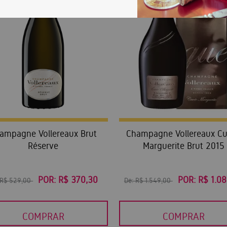
90
ampagne Vollereaux Brut
Champagne Vollereaux C
Réserve
Marguerite Brut 2015
POR:
R$ 370,30
POR:
R$ 1.0
R$ 529,00
De:
R$ 1.549,00
COMPRAR
COMPRAR