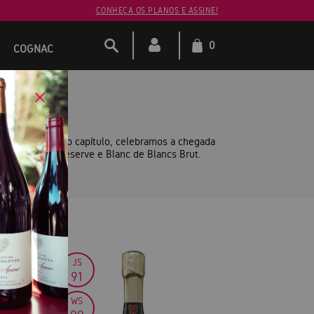
CONHEÇA OS PLANOS E ASSINE!
0
COGNAC
AUX —
arne. Neste novo capítulo, celebramos a chegada
lássicos Brut Réserve e Blanc de Blancs Brut.
0
JS
91
WS