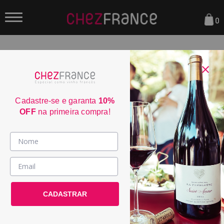
0
FILTRAR
SELEÇÕES
Kit
Cadastre-se e garanta
10%
OFF
na primeira compra!
ORDENAR POR:
Vinhos >
País / Região >
40
CADASTRAR
Le Club >
Promoções >