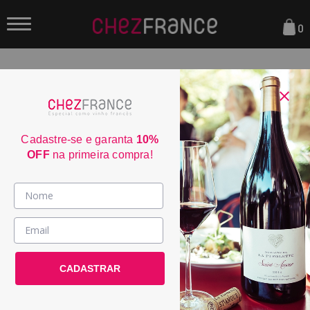
0
FILTRAR
Sua busca não encontrou nenhum resultado.
Cadastre-se e garanta
10%
OFF
na primeira compra!
Parcele em até 6x sem juros
consulte condiçoes
Frete Grátis acima de R$350
consulte condiçoes
Vinhos >
3% de desconto no boleto
consulte condiçoes
País / Região >
Entrega em até 4 dias úteis
CADASTRAR
Le Club >
consulte condiçoes
Promoções >