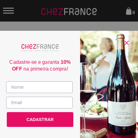
0
FILTRAR
ORDENAR POR:
Cadastre-se e garanta
10%
OFF
na primeira compra!
JS
95
Vinhos >
RP
País / Região >
95
Le Club >
CADASTRAR
Promoções >