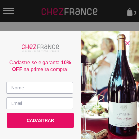
0
FILTRAR
Sua busca não encontrou nenhum resultado.
Cadastre-se e garanta
10%
OFF
na primeira compra!
Parcele em até 6x sem juros
consulte condiçoes
Frete Grátis acima de R$350
consulte condiçoes
Vinhos >
3% de desconto no boleto
consulte condiçoes
País / Região >
Entrega em até 4 dias úteis
CADASTRAR
Le Club >
consulte condiçoes
Promoções >