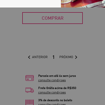
POR:
R$ 149,50
DE:
R$ 299,00
COMPRAR
1
ANTERIOR
PRÓXIMO
Parcele em até 6x sem juros
consulte condiçoes
Frete Grátis acima de R$350
consulte condiçoes
3% de desconto no boleto
consulte condiçoes