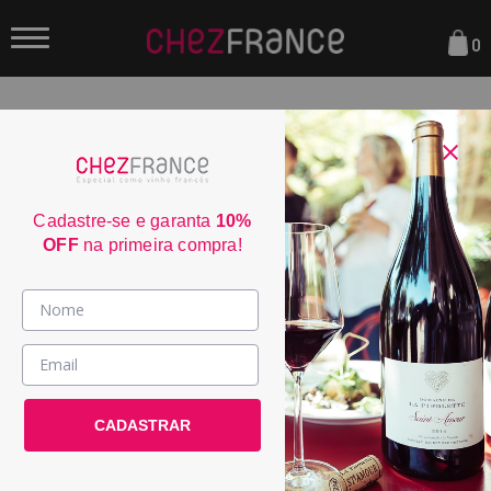
0
FILTRAR
ORDENAR POR:
Cadastre-se e garanta
10%
OFF
na primeira compra!
Vinhos >
País / Região >
CADASTRAR
Le Club >
Promoções >