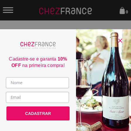
0
FILTRAR
ORDENAR POR:
Cadastre-se e garanta
10%
OFF
na primeira compra!
WE
91
Vinhos >
País / Região >
Le Club >
CADASTRAR
Promoções >