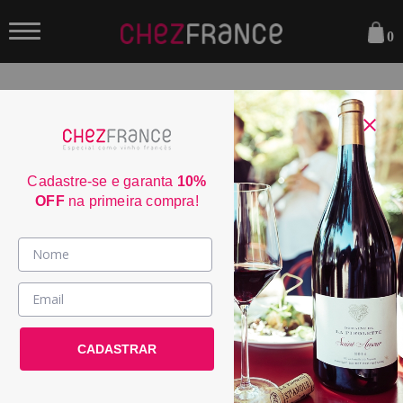
0
FILTRAR
ORDENAR POR:
Cadastre-se e garanta
10%
OFF
na primeira compra!
Vinhos >
País / Região >
Le Club >
CADASTRAR
Promoções >