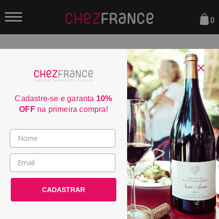
0
FILTRAR
ORDENAR POR:
Cadastre-se e garanta
10%
OFF
na primeira compra!
Vinhos >
País / Região >
CADASTRAR
Le Club >
Promoções >