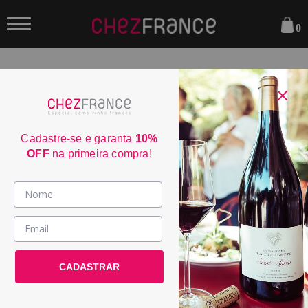
0
FILTRAR
ORDENAR POR:
Cadastre-se e garanta
10%
OFF
na primeira compra!
Vinhos >
Plano Débutant
País / Região >
POR:
R$ 169,00
Le Club >
CADASTRAR
Promoções >