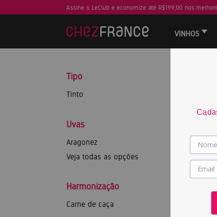
Assine o LeClub e economize até R$199,00 nos melhore
VINHOS
Tipo
Tinto
Cadas
Uvas
Aragonez
Veja todas as opções
Harmonização
Carne de caça