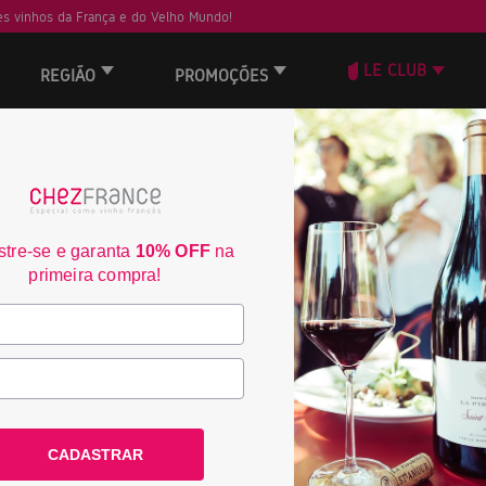
s vinhos da França e do Velho Mundo!
LE CLUB
REGIÃO
PROMOÇÕES
ORD
tre-se e garanta
10% OFF
na
primeira compra!
CADASTRAR