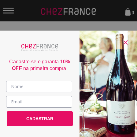
0
FILTRAR
ORDENAR POR:
Cadastre-se e garanta
10%
OFF
na primeira compra!
Vinhos >
Almalarga Godello Ribeira
País / Região >
Sacra 2024
CADASTRAR
Le Club >
POR:
R$ 279,00
Promoções >