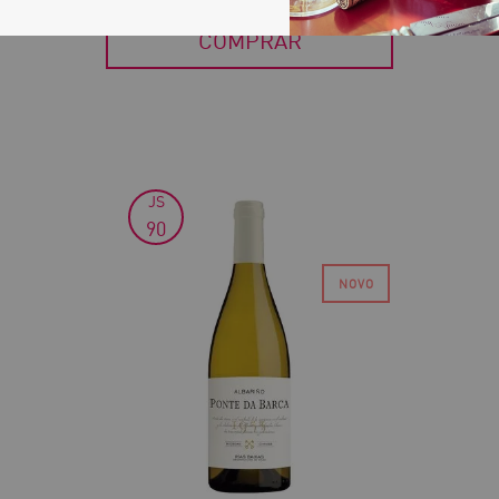
COMPRAR
JS
30
90