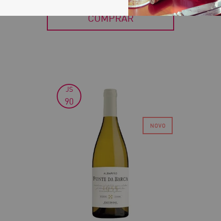
COMPRAR
JS
30
90