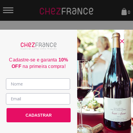
0
FILTRAR
ORDENAR POR:
Cadastre-se e garanta
10%
OFF
na primeira compra!
Vinhos >
Almalarga Godello Ribeira
País / Região >
Sacra 2024
CADASTRAR
Le Club >
POR:
R$ 279,00
Promoções >