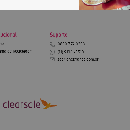
tucional
Suporte
sa
0800 774 0303
ama de Reciclagem
(11) 91061-5510
sac@chezfrance.com.br