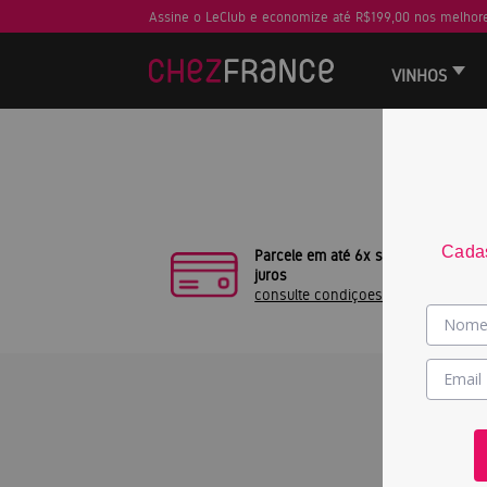
Assine o LeClub e economize até R$199,00 nos melhore
VINHOS
Sua busca
Cadas
Parcele em até 6x sem
juros
consulte condiçoes