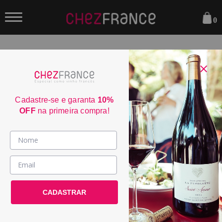
0
FILTRAR
Sua busca não encontrou nenhum resultado.
Cadastre-se e garanta
10%
OFF
na primeira compra!
Parcele em até 6x sem juros
consulte condiçoes
Frete Grátis acima de R$350
consulte condiçoes
Vinhos >
3% de desconto no boleto
País / Região >
consulte condiçoes
Entrega em até 4 dias úteis
Le Club >
CADASTRAR
consulte condiçoes
Promoções >