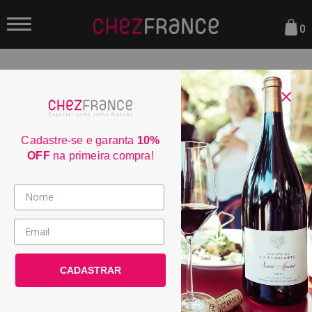
0
FILTRAR
Navegue
Refinar Resultado
Sua busca não encontrou nenhum resultado.
Cadastre-se e garanta
10%
Parcele em até 6x sem juros
OFF
na primeira compra!
consulte condiçoes
Frete Grátis acima de R$350
consulte condiçoes
Vinhos >
3% de desconto no boleto
consulte condiçoes
País / Região >
Entrega em até 4 dias úteis
CADASTRAR
consulte condiçoes
Le Club >
Promoções >