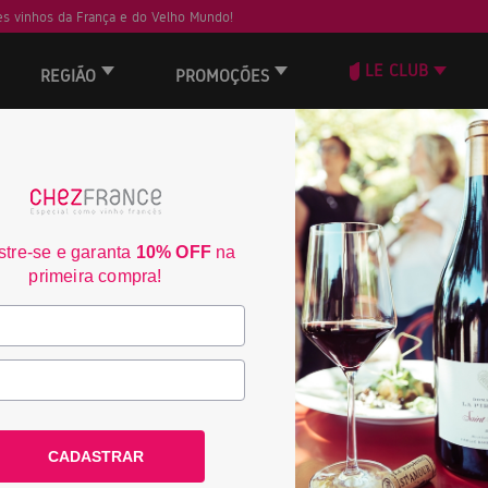
s vinhos da França e do Velho Mundo!
LE CLUB
REGIÃO
PROMOÇÕES
ORD
tre-se e garanta
10% OFF
na
primeira compra!
CADASTRAR