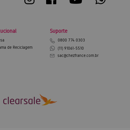
tucional
Suporte
sa
0800 774 0303
ama de Reciclagem
(11) 91061-5510
sac@chezfrance.com.br