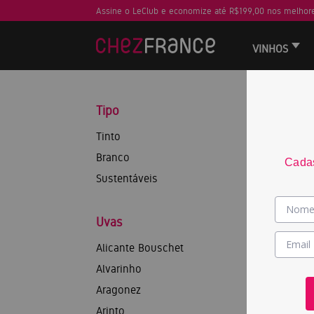
Assine o LeClub e economize até R$199,00 nos melhore
VINHOS
Tipo
Tinto
Branco
Cadas
Sustentáveis
Uvas
Alicante Bouschet
Alvarinho
Aragonez
Arinto